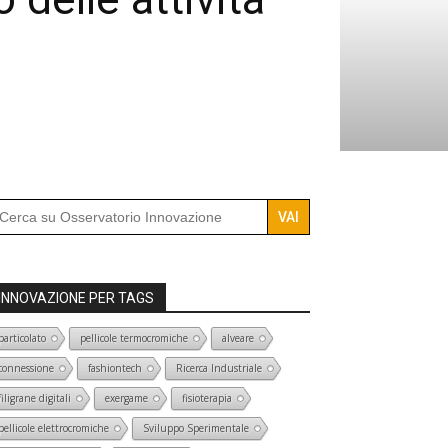
arch
r:
INNOVAZIONE PER TAGS
particolato
pellicole termocromiche
alveare
connessione
fashiontech
Ricerca Industriale
filigrane digitali
exergame
fisioterapia
pellicole elettrocromiche
Sviluppo Sperimentale