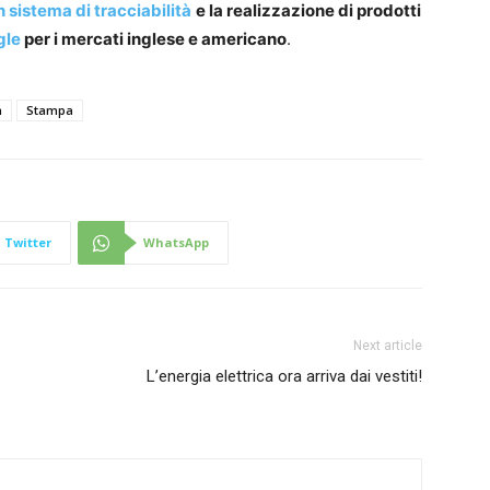
n sistema di tracciabilità
e la realizzazione di prodotti
gle
per i mercati inglese e americano
.
à
Stampa
Twitter
WhatsApp
Next article
L’energia elettrica ora arriva dai vestiti!