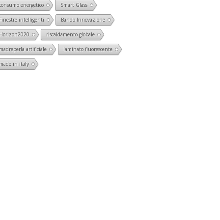
consumo energetico
Smart Glass
Finestre intelligenti
Bando Innovazione
Horizon2020
riscaldamento globale
madreperla artificiale
laminato fluorescente
made in italy