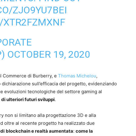
.CO/ZJO9YU7BEI
M/XTR2FZMXNF
PORATE
P)
OCTOBER 19, 2020
tal Commerce di Burberry, e
Thomas Michelou
,
dichiarazione sull’efficacia del progetto, evidenziando
elle evoluzioni tecnologiche del settore gaming al
i ulteriori futuri sviluppi
.
y non si limitano alla progettazione 3D e alla
d oltre al recente progetto ha realizzato due
 di
blockchain e realtà aumentata
:
come la