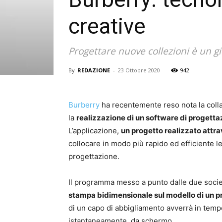
creative
Progettare nuove collezioni è un gi
By
REDAZIONE
-
23 Ottobre 2020
942
Burberry
ha recentemente reso nota la colla
la
realizzazione di un software di progetta
L’applicazione,
un progetto realizzato attr
collocare in modo più rapido ed efficiente l
progettazione.
Il programma messo a punto dalle due socie
stampa bidimensionale sul modello di un pr
di un capo di abbigliamento avverrà in tempo 
istantaneamente, da schermo.