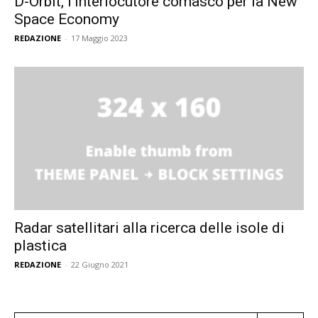
D-Orbit, l’interlocutore comasco per la New
Space Economy
REDAZIONE
-
17 Maggio 2023
Radar satellitari alla ricerca delle isole di
plastica
REDAZIONE
-
22 Giugno 2021
Search