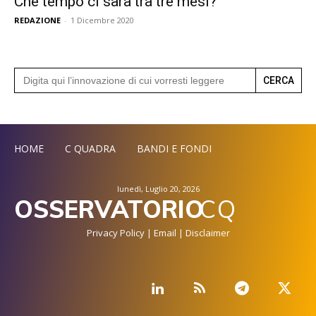
Che tempo ci sarà tra tre mesi?
REDAZIONE
-
1 Dicembre 2020
Search
for:
HOME
C QUADRA
BANDI E FONDI
lunedì, Luglio 20, 2026
OSSERVATORIO
CQ
Privacy Policy
|
Email
|
Disclaimer