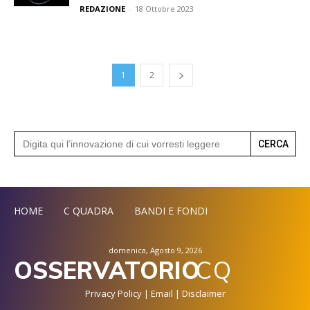
REDAZIONE
-
18 Ottobre 2023
1
2
Search
for:
HOME
C QUADRA
BANDI E FONDI
domenica, Agosto 9, 2026
OSSERVATORIO
CQ
Privacy Policy
|
Email
|
Disclaimer