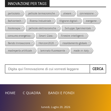
INNOVAZIONE PER TAGS
particolato
pellicole termocromiche
alveare
connessione
fashiontech
Ricerca Industriale
filigrane digitali
exergame
fisioterapia
pellicole elettrocromiche
Sviluppo Sperimentale
consumo energetico
Smart Glass
Finestre intelligenti
Bando Innovazione
Horizon2020
riscaldamento globale
madreperla artificiale
laminato fluorescente
made in italy
Search
for:
HOME
C QUADRA
BANDI E FONDI
lunedì, Luglio 20, 2026