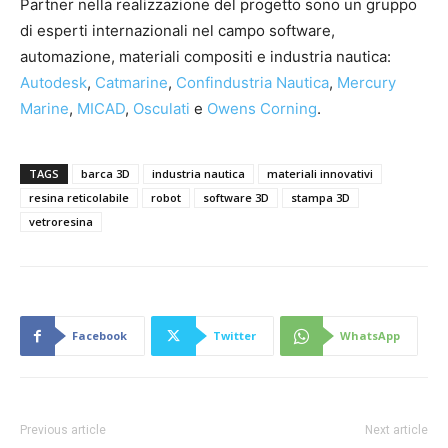
Partner nella realizzazione del progetto sono un gruppo
di esperti internazionali nel campo software,
automazione, materiali compositi e industria nautica:
Autodesk
,
Catmarine
,
Confindustria Nautica
,
Mercury
Marine
,
MICAD
,
Osculati
e
Owens Corning
.
TAGS
barca 3D
industria nautica
materiali innovativi
resina reticolabile
robot
software 3D
stampa 3D
vetroresina
Facebook
Twitter
WhatsApp
Previous article
Next article