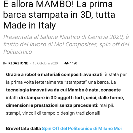
E allora MAMBO! La prima
barca stampata in 3D, tutta
Made in Italy
Presentata al Salone Nautico di Genova 2020, è
frutto del lavoro di Moi Composites, spin off del
Politecnico
By
REDAZIONE
-
15 Ottobre 2020
1120
Grazie a robot e materiali compositi avanzati
, è stata per
la prima volta letteralmente “stampata” una barca. La
tecnologia innovativa da cui Mambo è nata, consente
infatti
di stampare in 3D oggetti forti, unici, dalle forme,
dimensioni e prestazioni senza precedenti
: mai più
stampi, vincoli di tempo o design tradizionali!
Brevettata dalla
Spin Off del Politecnico di Milano
Moi