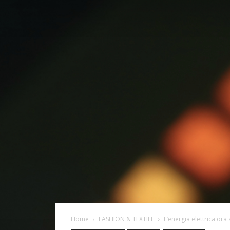
Home
FASHION & TEXTILE
L’energia elettrica ora a