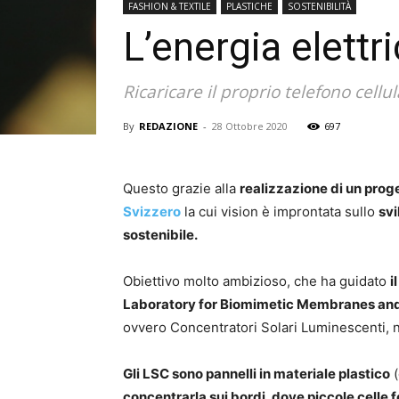
FASHION & TEXTILE
PLASTICHE
SOSTENIBILITÀ
L’energia elettri
Ricaricare il proprio telefono cel
By
REDAZIONE
-
28 Ottobre 2020
697
Questo grazie alla
realizzazione di un proge
Svizzero
la cui vision è improntata sullo
svi
sostenibile.
Obiettivo molto ambizioso, che ha guidato
i
Laboratory for Biomimetic Membranes and
ovvero Concentratori Solari Luminescenti, nel
Gli LSC sono pannelli in materiale plastico
(
concentrarla sui bordi, dove piccole celle f