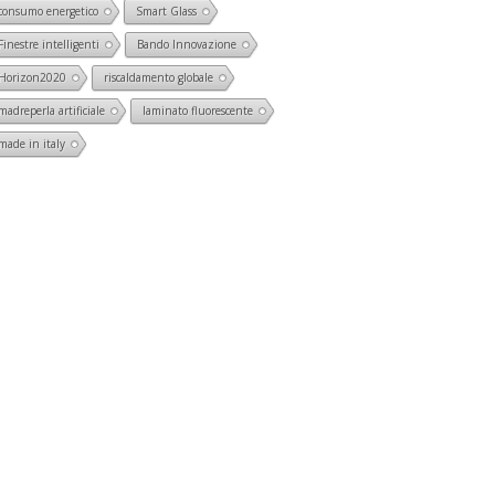
consumo energetico
Smart Glass
Finestre intelligenti
Bando Innovazione
Horizon2020
riscaldamento globale
madreperla artificiale
laminato fluorescente
made in italy