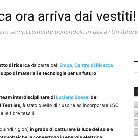
ca ora arriva dai vestiti!
lulare semplicemente ponendolo in tasca? Un futuro
Se
tto di ricerca
da parte dell’
Empa, Centro di Ricerca
fo
luppo di materiali e tecnologie per un futuro
l team interdisciplinare di
Luciano Boesel
del
 Textiles
, è stato quello di riuscire ad incorporare LSC
le fibre tessili.
quindi rigido)
in grado di catturare la luce del sole e
otovoltaiche la convertono in energia elettrica.