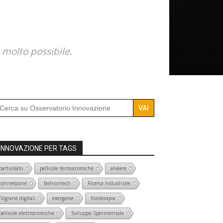
 molto possibile.
arch
r:
INNOVAZIONE PER TAGS
particolato
pellicole termocromiche
alveare
connessione
fashiontech
Ricerca Industriale
filigrane digitali
exergame
fisioterapia
pellicole elettrocromiche
Sviluppo Sperimentale