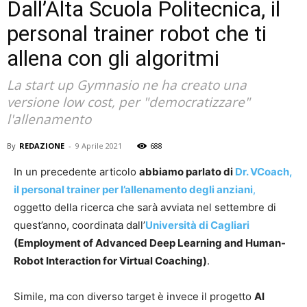
Dall’Alta Scuola Politecnica, il
personal trainer robot che ti
allena con gli algoritmi
La start up Gymnasio ne ha creato una
versione low cost, per "democratizzare"
l'allenamento
By
REDAZIONE
-
9 Aprile 2021
688
In un precedente articolo
abbiamo parlato di
Dr. VCoach,
il personal trainer per l’allenamento degli anziani
,
oggetto della ricerca che sarà avviata nel settembre di
quest’anno, coordinata dall’
Università di Cagliari
(Employment of Advanced Deep Learning and Human-
Robot Interaction for Virtual Coaching)
.
Simile, ma con diverso target è invece il progetto
AI