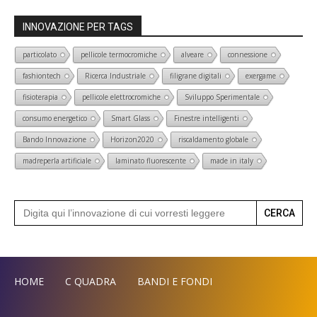
INNOVAZIONE PER TAGS
particolato
pellicole termocromiche
alveare
connessione
fashiontech
Ricerca Industriale
filigrane digitali
exergame
fisioterapia
pellicole elettrocromiche
Sviluppo Sperimentale
consumo energetico
Smart Glass
Finestre intelligenti
Bando Innovazione
Horizon2020
riscaldamento globale
madreperla artificiale
laminato fluorescente
made in italy
Search
for:
HOME
C QUADRA
BANDI E FONDI