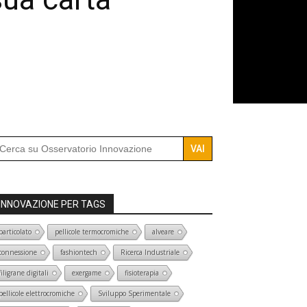
arch
r:
INNOVAZIONE PER TAGS
particolato
pellicole termocromiche
alveare
connessione
fashiontech
Ricerca Industriale
filigrane digitali
exergame
fisioterapia
pellicole elettrocromiche
Sviluppo Sperimentale