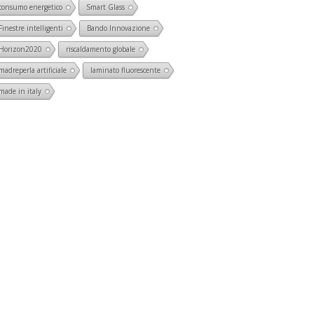
consumo energetico
Smart Glass
Finestre intelligenti
Bando Innovazione
Horizon2020
riscaldamento globale
madreperla artificiale
laminato fluorescente
made in italy