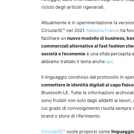
riciclo degli articoli rigenerati.
Attualmente è in sperimentazione la versione
CircularID™ nel 2021.
Natasha Franck
ha fond
facilitare un
nuovo modello di business, bas
commerciali alternative al fast fashion che 
società e l’economia
è una sfida percepita s
abbiamo trattato il tema anche
qui
.
Il linguaggio condiviso dal protocollo in s
connettere le identità digitali al capo fisic
Bluetooth LE. Tutte le informazioni archivia
sono fruibili non solo dagli addetti ai lavori,
cui grado di coinvolgimento risulta sempre m
brand o store di riferimento.
CircularID™
vuole proporsi come
linguaggi