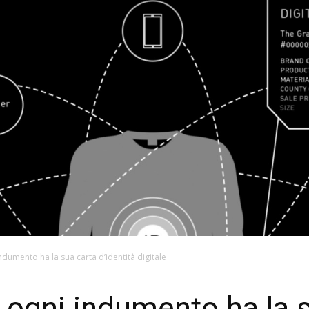
dumento ha la sua carta d’identità digitale
 ogni indumento ha la 