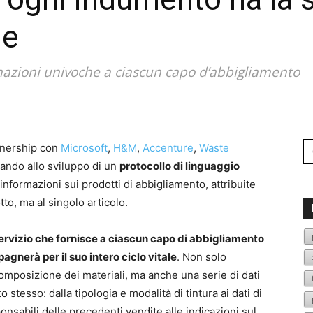
le
ormazioni univoche a ciascun capo d’abbigliamento
Se
tnership con
Microsoft
,
H&M
,
Accenture
,
Waste
fo
orando allo sviluppo di un
protocollo di linguaggio
informazioni sui prodotti di abbigliamento, attribuite
to, ma al singolo articolo.
ervizio che fornisce a ciascun capo di abbigliamento
gnerà per il suo intero ciclo vitale
. Non solo
omposizione dei materiali, ma anche una serie di dati
to stesso: dalla tipologia e modalità di tintura ai dati di
onsabili delle precedenti vendite alle indicazioni sul