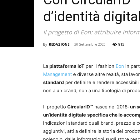
d’identità digita
Il progetto di Eon: attribuire inf
By
REDAZIONE
-
30 Settembre 2020
815
La
piattaforma IoT
per il fashion
Eon
in par
Management
e diverse altre realtà, sta lav
standard
per definire e rendere accessibili 
non a un brand, non a una tipologia di prodot
Il progetto
CircularID™
nasce nel 2018:
un s
un’identità digitale
specifica che lo accompa
indicazioni standard quali brand, prezzo e c
aggiuntivi, atti a definire la storia del prodot
noleggio, dalle informazioni sugli store resp