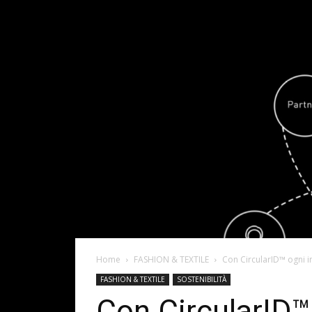
Home
FASHION & TEXTILE
Con CircularID™ ogni in
FASHION & TEXTILE
SOSTENIBILITÀ
Con CircularID™