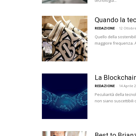
tecnologia...
Quando la tec
REDAZIONE
-
12 Ottobr
Quello della sostenibi
maggiore frequenza. A 
La Blockchain
REDAZIONE
-
14 Aprile 
Peculiarità della tecn
non siano suscettibili d
Best to Brian