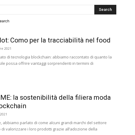
search
ot: Como per la tracciabilità nel food
re 2021
ato di tecnologia blockchain: abbiamo raccontato di quanto la
ile possa offrire vantaggi sorprendenti in termini di
E: la sostenibilità della filiera moda
lockchain
 2021
, abbiamo parlato di come alcuni grandi marchi del settore
di valorizzare i loro prodotti grazie all’adozione della