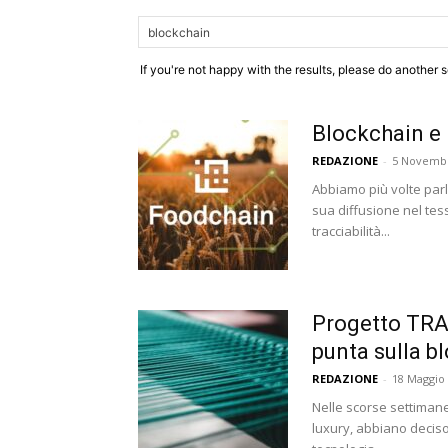
If you're not happy with the results, please do another 
Blockchain e I
REDAZIONE
-
5 Novemb
Abbiamo più volte parl
sua diffusione nel tess
tracciabilità...
Progetto TRAM
punta sulla b
REDAZIONE
-
18 Maggio
Nelle scorse settimane
luxury, abbiano deciso 