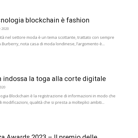
nologia blockchain è fashion
e 2020
lità nel settore moda è un tema scottante, trattato con sempre
Burberry, nota casa di moda londinese, l’argomento è...
 indossa la toga alla corte digitale
2020
ologia Blockchain è la registrazione di informazioni in modo che
i modificazioni, qualità che si presta a molteplici ambiti...
za Awards 2023 – Il premio delle