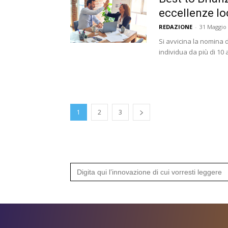
eccellenze lo
REDAZIONE
-
31 Maggio
Si avvicina la nomina d
individua da più di 10 a
1
2
3
Search
for: